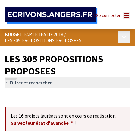
Panneau de gestion des cookies
Menu
Se connecter
BUDGET PARTICIPATIF 2018
/
Menu p
LES 305 PROPOSITIONS PROPOSEES
LES 305 PROPOSITIONS
PROPOSEES
Filtrer et rechercher
Les 16 projets lauréats sont en cours de réalisation.
Suivez leur état d'avancée
!
(S'ouvre dans un nouvel onglet)