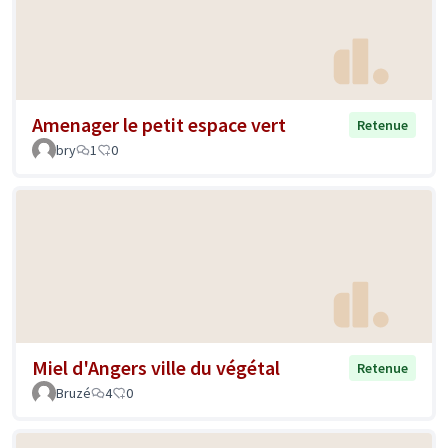
Amenager le petit espace vert
Retenue
bry
1
0
Miel d'Angers ville du végétal
Retenue
Bruzé
4
0