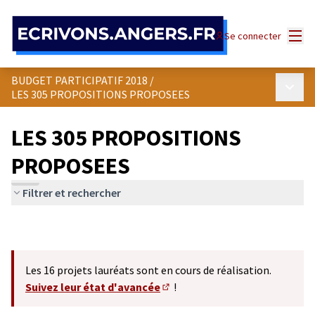
Panneau de gestion des cookies
Menu
Se connecter
BUDGET PARTICIPATIF 2018
/
Menu p
LES 305 PROPOSITIONS PROPOSEES
LES 305 PROPOSITIONS
PROPOSEES
Filtrer et rechercher
Les 16 projets lauréats sont en cours de réalisation.
Suivez leur état d'avancée
!
(S'ouvre dans un nouvel onglet)