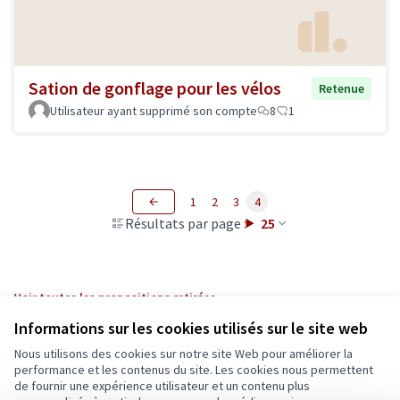
Sation de gonflage pour les vélos
Retenue
Utilisateur ayant supprimé son compte
8
1
1
2
3
4
Résultats par page :
25
Voir toutes les propositions retirées
Informations sur les cookies utilisés sur le site web
Nous utilisons des cookies sur notre site Web pour améliorer la
Conditions d'utilisation
performance et les contenus du site. Les cookies nous permettent
Paramètres des cookies
de fournir une expérience utilisateur et un contenu plus
Ecrivons Angers sur X
Ecrivons Angers sur Facebook