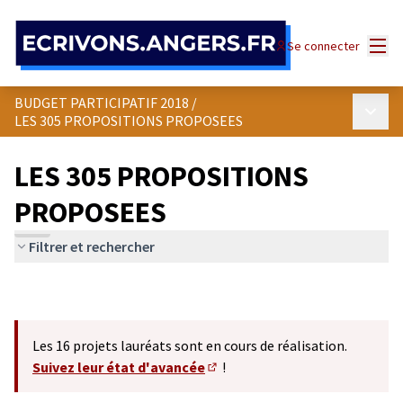
Panneau de gestion des cookies
Menu
Se connecter
BUDGET PARTICIPATIF 2018
/
Menu p
LES 305 PROPOSITIONS PROPOSEES
LES 305 PROPOSITIONS
PROPOSEES
Filtrer et rechercher
Les 16 projets lauréats sont en cours de réalisation.
Suivez leur état d'avancée
!
(S'ouvre dans un nouvel onglet)