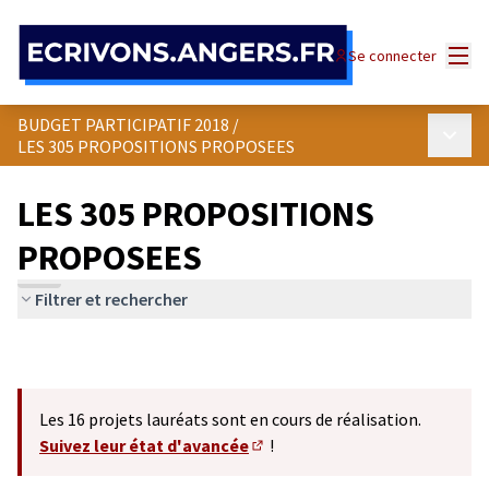
Panneau de gestion des cookies
Menu
Se connecter
BUDGET PARTICIPATIF 2018
/
Menu p
LES 305 PROPOSITIONS PROPOSEES
LES 305 PROPOSITIONS
PROPOSEES
Filtrer et rechercher
Les 16 projets lauréats sont en cours de réalisation.
Suivez leur état d'avancée
!
(S'ouvre dans un nouvel onglet)