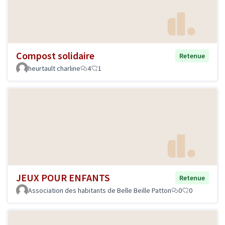
Compost solidaire
Retenue
heurtault charline
4
1
JEUX POUR ENFANTS
Retenue
Association des habitants de Belle Beille Patton
0
0