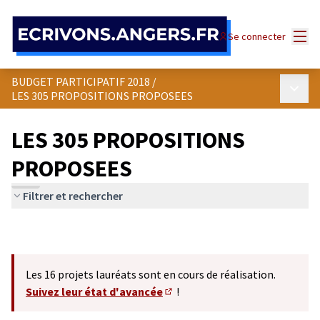
Panneau de gestion des cookies
Menu
Se connecter
BUDGET PARTICIPATIF 2018
/
Menu p
LES 305 PROPOSITIONS PROPOSEES
LES 305 PROPOSITIONS
PROPOSEES
Filtrer et rechercher
Les 16 projets lauréats sont en cours de réalisation.
Suivez leur état d'avancée
!
(S'ouvre dans un nouvel onglet)