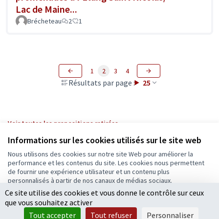
Lac de Maine...
Brécheteau
2
1
1
2
3
4
Résultats par page :
25
Voir toutes les propositions retirées
Informations sur les cookies utilisés sur le site web
Nous utilisons des cookies sur notre site Web pour améliorer la
Conditions d'utilisation
performance et les contenus du site. Les cookies nous permettent
Paramètres des cookies
de fournir une expérience utilisateur et un contenu plus
Ecrivons Angers sur X
Ecrivons Angers sur Facebook
personnalisés à partir de nos canaux de médias sociaux.
(Lien externe)
(Lien externe)
Ce site utilise des cookies et vous donne le contrôle sur ceux
Tout accepter
que vous souhaitez activer
Accepter seulement les cookies essentiels
Tout accepter
Tout refuser
Personnaliser
Licence Cre
(Lien extern