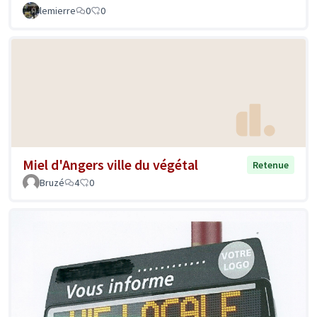
lemierre
0
0
Miel d'Angers ville du végétal
Retenue
Bruzé
4
0