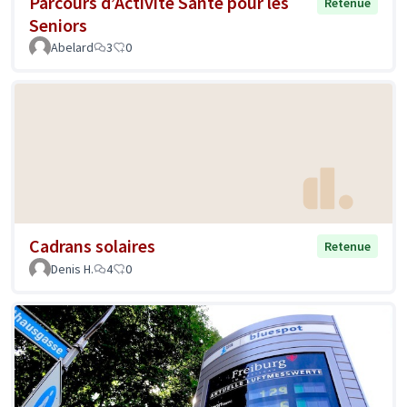
Parcours d’Activité Santé pour les
Retenue
Seniors
Abelard
3
0
Cadrans solaires
Retenue
Denis H.
4
0