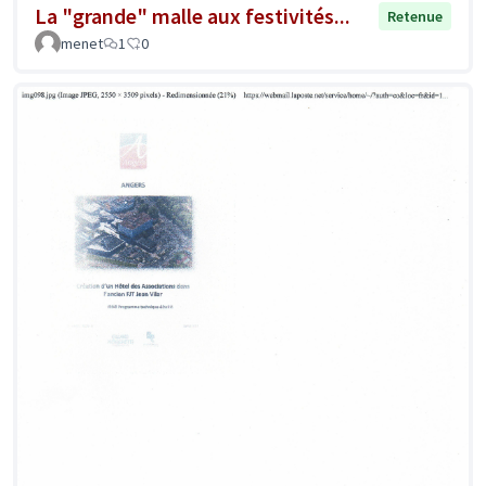
La "grande" malle aux festivités...
Retenue
menet
1
0