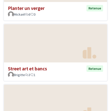
Planter un verger
Retenue
Mickaël
6
0
Street art et bancs
Retenue
Brigitte
3
1