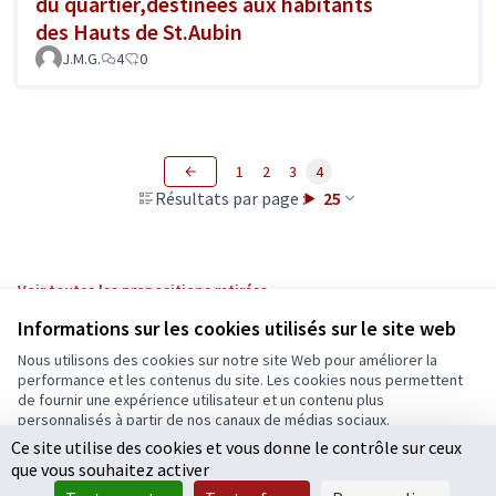
du quartier,destinées aux habitants
des Hauts de St.Aubin
J.M.G.
4
0
1
2
3
4
Résultats par page :
25
Voir toutes les propositions retirées
Informations sur les cookies utilisés sur le site web
Nous utilisons des cookies sur notre site Web pour améliorer la
Conditions d'utilisation
performance et les contenus du site. Les cookies nous permettent
Paramètres des cookies
de fournir une expérience utilisateur et un contenu plus
Ecrivons Angers sur X
Ecrivons Angers sur Facebook
personnalisés à partir de nos canaux de médias sociaux.
(Lien externe)
(Lien externe)
Ce site utilise des cookies et vous donne le contrôle sur ceux
Tout accepter
que vous souhaitez activer
Accepter seulement les cookies essentiels