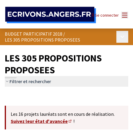
Panneau de gestion des cookies
Menu
Se connecter
BUDGET PARTICIPATIF 2018
/
Menu p
LES 305 PROPOSITIONS PROPOSEES
LES 305 PROPOSITIONS
PROPOSEES
Filtrer et rechercher
Les 16 projets lauréats sont en cours de réalisation.
Suivez leur état d'avancée
!
(S'ouvre dans un nouvel onglet)