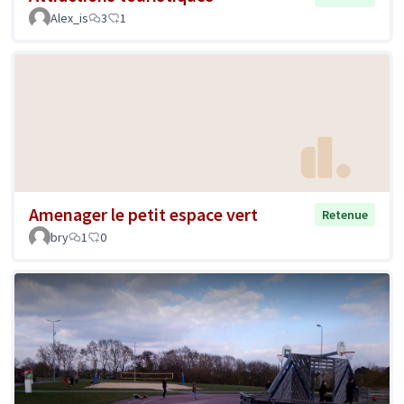
Alex_is
3
1
Amenager le petit espace vert
Retenue
bry
1
0