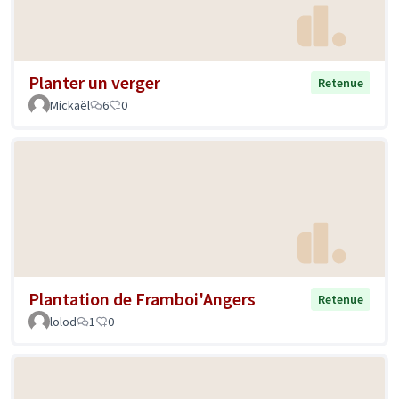
Planter un verger
Retenue
Mickaël
6
0
Plantation de Framboi'Angers
Retenue
lolod
1
0