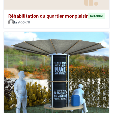
Réhabilitation du quartier monplaisir
Retenue
bry
0
0