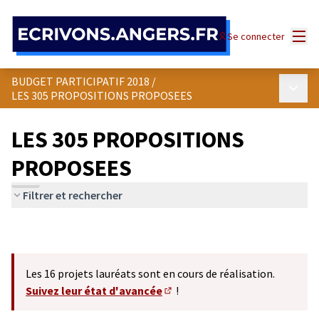
Panneau de gestion des cookies
Menu
Se connecter
BUDGET PARTICIPATIF 2018
/
Menu p
LES 305 PROPOSITIONS PROPOSEES
LES 305 PROPOSITIONS
PROPOSEES
Filtrer et rechercher
Les 16 projets lauréats sont en cours de réalisation.
Suivez leur état d'avancée
!
(S'ouvre dans un nouvel onglet)