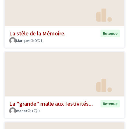
La stèle de la Mémoire.
Retenue
Marquet
0
1
La "grande" malle aux festivités...
Retenue
menet
1
0