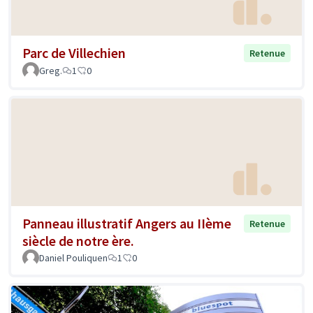
Parc de Villechien
Retenue
Greg.
1
0
Panneau illustratif Angers au IIème
Retenue
siècle de notre ère.
Daniel Pouliquen
1
0