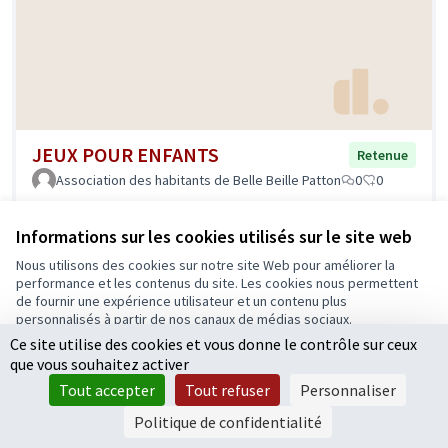
JEUX POUR ENFANTS
Retenue
Association des habitants de Belle Beille Patton
0
0
Informations sur les cookies utilisés sur le site web
Nous utilisons des cookies sur notre site Web pour améliorer la
performance et les contenus du site. Les cookies nous permettent
de fournir une expérience utilisateur et un contenu plus
personnalisés à partir de nos canaux de médias sociaux.
Ce site utilise des cookies et vous donne le contrôle sur ceux
Tout accepter
que vous souhaitez activer
Accepter seulement les cookies essentiels
Tout accepter
Tout refuser
Personnaliser
Jardin partagé à la Morellerie
Retenue
Paramètres
Politique de confidentialité
Association pour le Dynamisme de la Morellerie
0
0