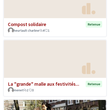
Compost solidaire
Retenue
heurtault charline
4
1
La "grande" malle aux festivités...
Retenue
menet
1
0