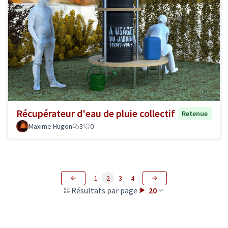
Récupérateur d'eau de pluie collectif
Retenue
Maxime Hugon
3
0
1
2
3
4
Résultats par page :
20