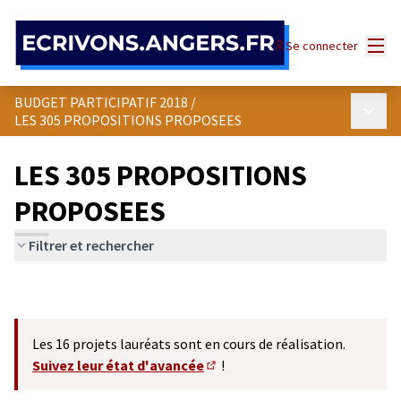
Panneau de gestion des cookies
Menu
Se connecter
BUDGET PARTICIPATIF 2018
/
Menu p
LES 305 PROPOSITIONS PROPOSEES
LES 305 PROPOSITIONS
PROPOSEES
Filtrer et rechercher
Les 16 projets lauréats sont en cours de réalisation.
Suivez leur état d'avancée
!
(S'ouvre dans un nouvel onglet)