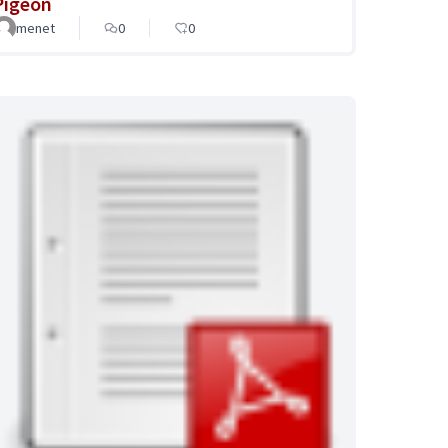
Pigeon
menet
0
0