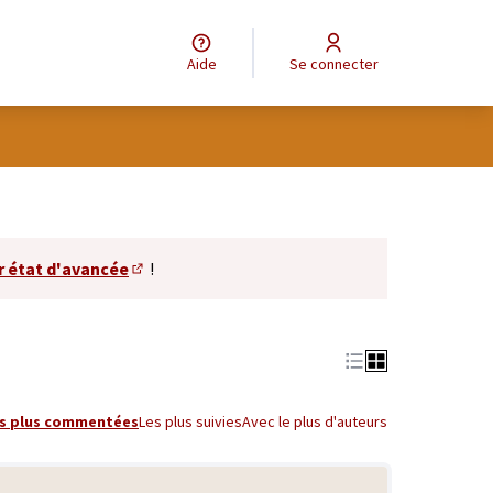
Aide
Se connecter
r état d'avancée
!
(S'ouvre dans un nouvel onglet)
s plus commentées
Les plus suivies
Avec le plus d'auteurs