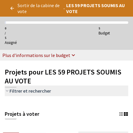
Panneau de gestion des cookies
Sortir de la cabine de
LES 59 PROJETS SOUMIS AU
-
vote
VOTE
0
5
Budget
/
5
Assigné
Plus d'informations sur le budget
Projets pour LES 59 PROJETS SOUMIS
AU VOTE
Filtrer et rechercher
Projets à voter