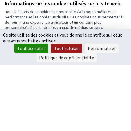
Informations sur les cookies utilisés sur le site web
10 000 €
Nous utilisons des cookies sur notre site Web pour améliorer la
performance et les contenus du site. Les cookies nous permettent
de fournir une expérience utilisateur et un contenu plus
personnalisés à partir de nos canaux de médias sociaux.
Ce site utilise des cookies et vous donne le contrôle sur ceux
Tout accepter
1
2
3
…
6
que vous souhaitez activer
Accepter seulement les cookies essentiels
Résultats par page :
50
Tout accepter
Tout refuser
Personnaliser
Paramètres
Politique de confidentialité