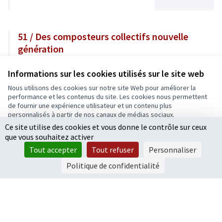
51 / Des composteurs collectifs nouvelle
génération
Préserver notre environnement
Informations sur les cookies utilisés sur le site web
110 000 €
Nous utilisons des cookies sur notre site Web pour améliorer la
performance et les contenus du site. Les cookies nous permettent
de fournir une expérience utilisateur et un contenu plus
personnalisés à partir de nos canaux de médias sociaux.
Ce site utilise des cookies et vous donne le contrôle sur ceux
Tout accepter
1
2
3
…
6
que vous souhaitez activer
Accepter seulement les cookies essentiels
Résultats par page :
50
Tout accepter
Tout refuser
Personnaliser
Paramètres
Politique de confidentialité