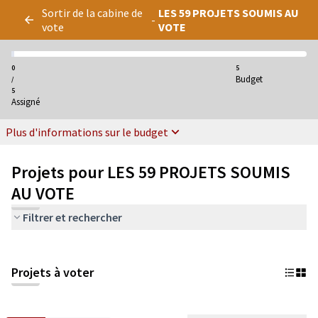
Panneau de gestion des cookies
Sortir de la cabine de
LES 59 PROJETS SOUMIS AU
-
vote
VOTE
0
5
Budget
/
5
Assigné
Plus d'informations sur le budget
Projets pour LES 59 PROJETS SOUMIS
AU VOTE
Filtrer et rechercher
Projets à voter