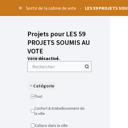
Panneau de gestion des cookies
Sortir de la cabine de vote
-
LES 59 PROJETS SOU
Projets pour LES 59
PROJETS SOUMIS AU
VOTE
Vote désactivé.
Catégorie
Tout
Confort & Embellissement de
la ville
Culture dans la ville