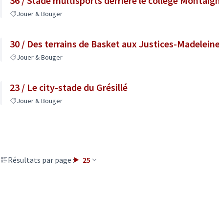
36 / Stade multisports derrière le collège Montaig
Jouer & Bouger
30 / Des terrains de Basket aux Justices-Madelein
Jouer & Bouger
23 / Le city-stade du Grésillé
Jouer & Bouger
Résultats par page :
25