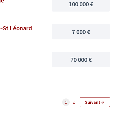
ne
100 000 €
e-St Léonard
7 000 €
70 000 €
1
2
Suivant