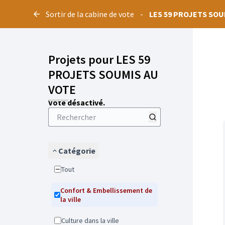
Panneau de gestion des cookies
Sortir de la cabine de vote
-
LES 59 PROJETS SOU
Projets pour LES 59
PROJETS SOUMIS AU
VOTE
Vote désactivé.
Catégorie
Tout
Confort & Embellissement de
la ville
Culture dans la ville