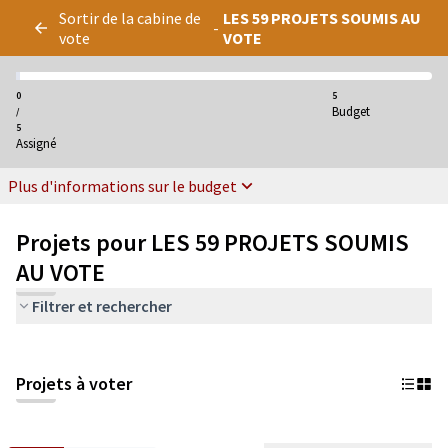
Panneau de gestion des cookies
Sortir de la cabine de
LES 59 PROJETS SOUMIS AU
-
vote
VOTE
0
5
Budget
/
5
Assigné
Plus d'informations sur le budget
Projets pour LES 59 PROJETS SOUMIS
AU VOTE
Filtrer et rechercher
Projets à voter