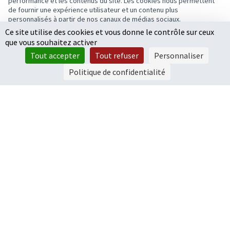
performance et les contenus du site. Les cookies nous permettent
de fournir une expérience utilisateur et un contenu plus
personnalisés à partir de nos canaux de médias sociaux.
Ce site utilise des cookies et vous donne le contrôle sur ceux
Tout accepter
1
2
3
…
6
que vous souhaitez activer
Accepter seulement les cookies essentiels
Résultats par page :
25
Tout accepter
Tout refuser
Personnaliser
Paramètres
Politique de confidentialité