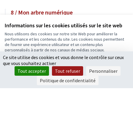
8 / Mon arbre numérique
Confort & Embellissement de la ville
Informations sur les cookies utilisés sur le site web
60 000 €
Nous utilisons des cookies sur notre site Web pour améliorer la
performance et les contenus du site. Les cookies nous permettent
de fournir une expérience utilisateur et un contenu plus
personnalisés à partir de nos canaux de médias sociaux.
Ce site utilise des cookies et vous donne le contrôle sur ceux
Tout accepter
1
2
3
4
5
6
que vous souhaitez activer
Accepter seulement les cookies essentiels
Résultats par page :
50
Tout accepter
Tout refuser
Personnaliser
Paramètres
Politique de confidentialité