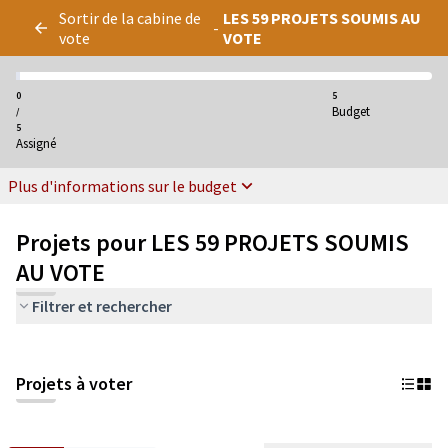
Panneau de gestion des cookies
Sortir de la cabine de
LES 59 PROJETS SOUMIS AU
-
vote
VOTE
0
5
Budget
/
5
Assigné
Plus d'informations sur le budget
Projets pour LES 59 PROJETS SOUMIS
AU VOTE
Filtrer et rechercher
Projets à voter