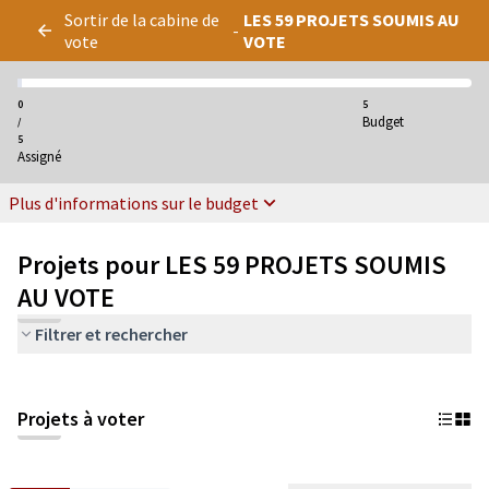
Panneau de gestion des cookies
Sortir de la cabine de
LES 59 PROJETS SOUMIS AU
-
vote
VOTE
0
5
Budget
/
5
Assigné
Plus d'informations sur le budget
Projets pour LES 59 PROJETS SOUMIS
AU VOTE
Filtrer et rechercher
Projets à voter