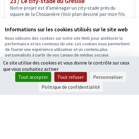
23 / Le city-stade du Grésillé
Notre projet est d’aménager un city-stade près du
square de la Chouanière (Voir plan dessiné par mon fils
Martin), pour...
Jouer & Bouger
Informations sur les cookies utilisés sur le site web
70 000 €
Nous utilisons des cookies sur notre site Web pour améliorer la
performance et les contenus du site. Les cookies nous permettent
de fournir une expérience utilisateur et un contenu plus
personnalisés à partir de nos canaux de médias sociaux.
Ce site utilise des cookies et vous donne le contrôle sur ceux
Tout accepter
1
2
que vous souhaitez activer
Accepter seulement les cookies essentiels
Résultats par page :
50
Tout accepter
Tout refuser
Personnaliser
Paramètres
Politique de confidentialité