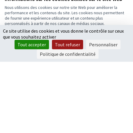
10 000 €
Nous utilisons des cookies sur notre site Web pour améliorer la
performance et les contenus du site. Les cookies nous permettent
de fournir une expérience utilisateur et un contenu plus
personnalisés à partir de nos canaux de médias sociaux.
Ce site utilise des cookies et vous donne le contrôle sur ceux
Tout accepter
1
…
4
5
6
que vous souhaitez activer
Accepter seulement les cookies essentiels
Résultats par page :
25
Tout accepter
Tout refuser
Personnaliser
Paramètres
Politique de confidentialité