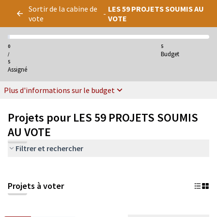
Panneau de gestion des cookies
Sortir de la cabine de
LES 59 PROJETS SOUMIS AU
-
vote
VOTE
0
5
Budget
/
5
Assigné
Plus d'informations sur le budget
Projets pour LES 59 PROJETS SOUMIS
AU VOTE
Filtrer et rechercher
Projets à voter