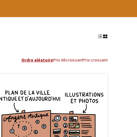
Ordre aléatoire
Prix décroissant
Prix croissant