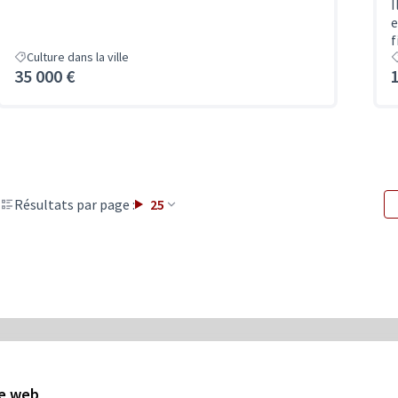
I
e
f
Culture dans la ville
35 000 €
Résultats par page :
25
5
Budget
te web