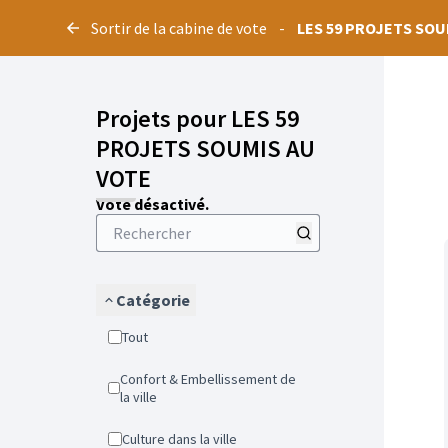
Panneau de gestion des cookies
Sortir de la cabine de vote
-
LES 59 PROJETS SOU
Projets pour LES 59
PROJETS SOUMIS AU
VOTE
Vote désactivé.
Catégorie
Tout
Confort & Embellissement de
la ville
Culture dans la ville