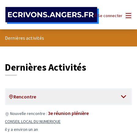
Panneau de gestion des cookies
Menu
Se connecter
Dernières activités
Dernières Activités
Rencontre
3e réunion plénière
Nouvelle rencontre :
CONSEIL LOCAL DU NUMERIQUE
il y a environ un an