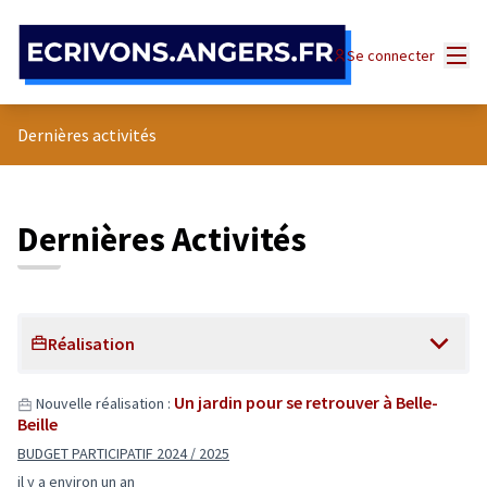
Panneau de gestion des cookies
Menu
Se connecter
Dernières activités
Dernières Activités
Réalisation
Un jardin pour se retrouver à Belle-
Nouvelle réalisation :
Beille
BUDGET PARTICIPATIF 2024 / 2025
il y a environ un an