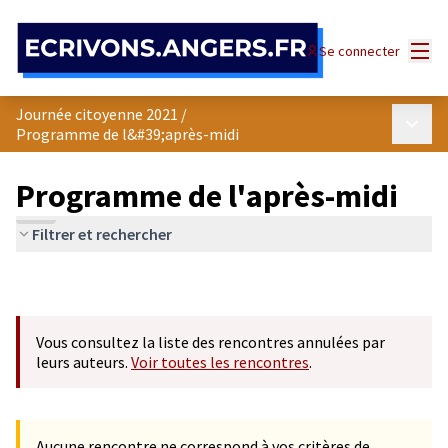
Panneau de gestion des cookies
Menu
Se connecter
Journée citoyenne 2021
/
Menu p
Programme de l&#39;après-midi
Programme de l'après-midi
Filtrer et rechercher
Vous consultez la liste des rencontres annulées par
leurs auteurs.
Voir toutes les rencontres
.
Aucune rencontre ne correspond à vos critères de