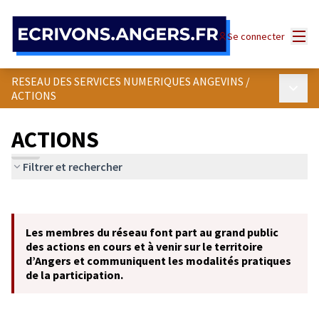
Panneau de gestion des cookies
Menu
Se connecter
RESEAU DES SERVICES NUMERIQUES ANGEVINS
/
Menu p
ACTIONS
ACTIONS
Filtrer et rechercher
Passer la carte
Leaflet
|
©
OpenStreetMap
contributors
L'élément suivant est une carte qui présente les éléments de cet
+
Les membres du réseau font part au grand public
−
des actions en cours et à venir sur le territoire
d’Angers et communiquent les modalités pratiques
de la participation.