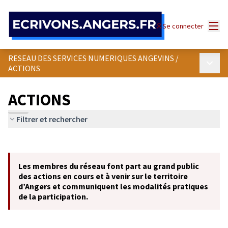
Panneau de gestion des cookies
Menu
Se connecter
RESEAU DES SERVICES NUMERIQUES ANGEVINS
/
Menu p
ACTIONS
ACTIONS
Filtrer et rechercher
Passer la carte
Leaflet
|
©
OpenStreetMap
contributors
L'élément suivant est une carte qui présente les éléments de cet
+
Les membres du réseau font part au grand public
−
des actions en cours et à venir sur le territoire
d’Angers et communiquent les modalités pratiques
de la participation.