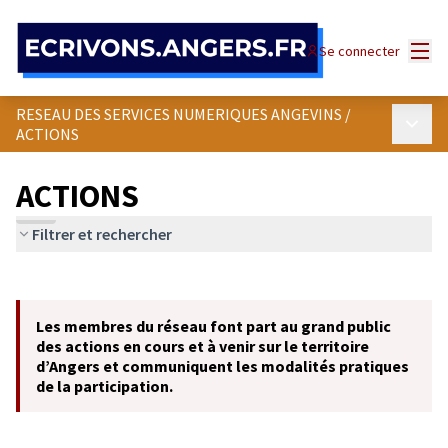
Panneau de gestion des cookies
Menu
Se connecter
RESEAU DES SERVICES NUMERIQUES ANGEVINS
/
Menu p
ACTIONS
ACTIONS
Filtrer et rechercher
Passer la carte
Leaflet
|
©
OpenStreetMap
contributors
L'élément suivant est une carte qui présente les éléments de cet
+
Les membres du réseau font part au grand public
−
des actions en cours et à venir sur le territoire
d’Angers et communiquent les modalités pratiques
de la participation.