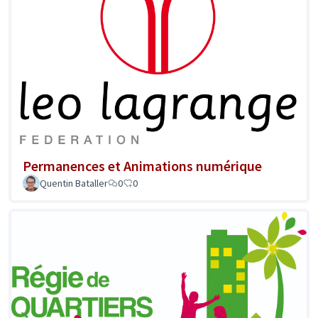
Permanences et Animations numérique
Quentin Bataller
0
0