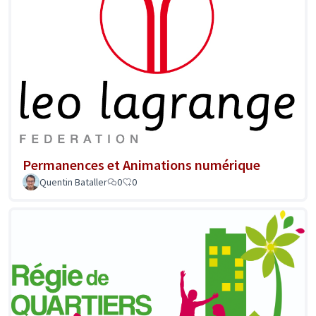
Permanences et Animations numérique
Quentin Bataller
0
0