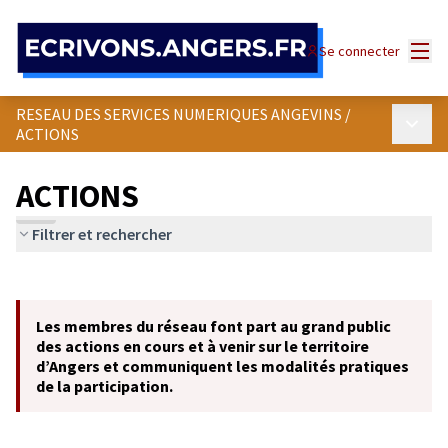
Panneau de gestion des cookies
Menu
Se connecter
RESEAU DES SERVICES NUMERIQUES ANGEVINS
/
Menu p
ACTIONS
ACTIONS
Filtrer et rechercher
Passer la carte
Leaflet
|
©
OpenStreetMap
contributors
L'élément suivant est une carte qui présente les éléments de cet
+
Les membres du réseau font part au grand public
−
des actions en cours et à venir sur le territoire
d’Angers et communiquent les modalités pratiques
de la participation.