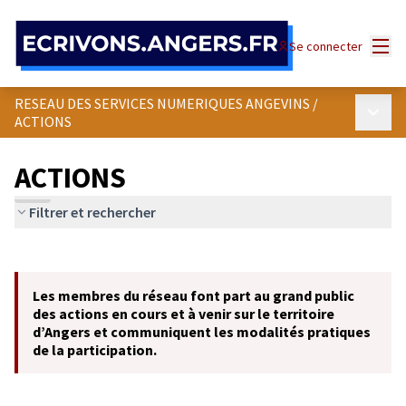
Panneau de gestion des cookies
Menu
Se connecter
RESEAU DES SERVICES NUMERIQUES ANGEVINS
/
Menu p
ACTIONS
ACTIONS
Filtrer et rechercher
Passer la carte
Leaflet
|
©
OpenStreetMap
contributors
L'élément suivant est une carte qui présente les éléments de cet
+
Les membres du réseau font part au grand public
−
des actions en cours et à venir sur le territoire
d’Angers et communiquent les modalités pratiques
de la participation.