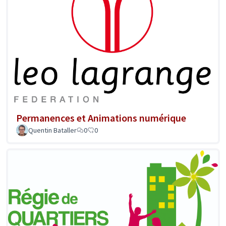
Permanences et Animations numérique
Quentin Bataller
0
0