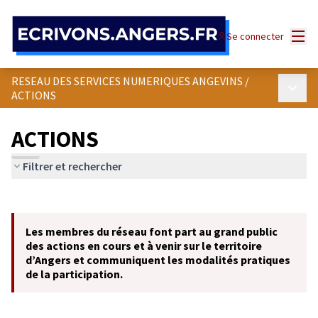
Panneau de gestion des cookies
Menu
Se connecter
RESEAU DES SERVICES NUMERIQUES ANGEVINS
/
Menu p
ACTIONS
ACTIONS
Filtrer et rechercher
Passer la carte
Leaflet
|
©
OpenStreetMap
contributors
L'élément suivant est une carte qui présente les éléments de cet
+
Les membres du réseau font part au grand public
−
des actions en cours et à venir sur le territoire
d’Angers et communiquent les modalités pratiques
de la participation.