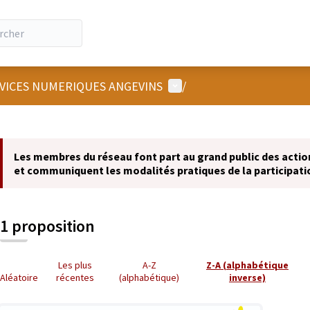
Menu utilisateur
RVICES NUMERIQUES ANGEVINS
/
 la carte
 suivant est une carte qui présente les éléments de cette page comm
Les membres du réseau font part au grand public des actions
et communiquent les modalités pratiques de la participati
1 proposition
Les plus
A-Z
Z-A (alphabétique
Aléatoire
récentes
(alphabétique)
inverse)