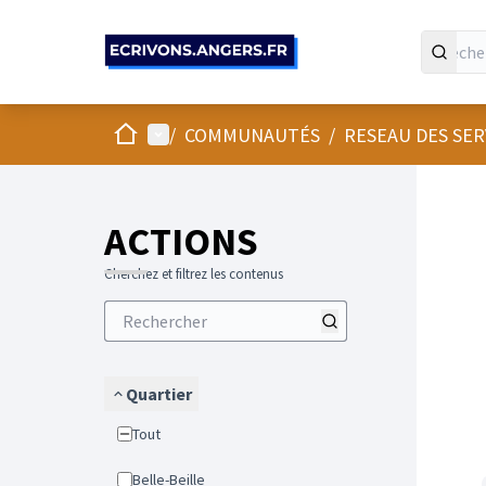
Panneau de gestion des cookies
Accueil
Menu principal
/
COMMUNAUTÉS
/
RESEAU DES SE
Passer
L'élément
+
−
ACTIONS
Cherchez et filtrez les contenus
Quartier
Tout
Belle-Beille