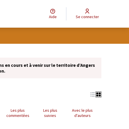
Aide
Se connecter
Leaflet
|
©
OpenStreetMap
contributors
e des points de carte. L'élément peut être utilisé avec un lecteur
 en cours et à venir sur le territoire d’Angers
on.
Les plus
Les plus
Avec le plus
commentées
suivies
d'auteurs