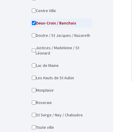
Centre Ville
Deux-Croix / Banchais
Doutre / St Jacques / Nazareth
Justices / Madeleine / St
Léonard
Lac de Maine
Les Hauts de St Aubin
Monplaisir
Roseraie
St Serge / Ney / Chalouère
Toute ville