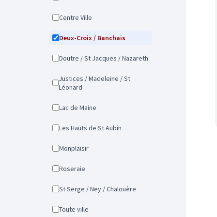
Centre Ville
Deux-Croix / Banchais
Doutre / St Jacques / Nazareth
Justices / Madeleine / St
Léonard
Lac de Maine
Les Hauts de St Aubin
Monplaisir
Roseraie
St Serge / Ney / Chalouère
Toute ville