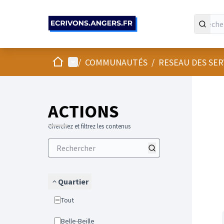
Panneau de gestion des cookies
Accueil
Menu principal
/
COMMUNAUTÉS
/
RESEAU DES SE
Passer
L'élément
+
−
ACTIONS
Cherchez et filtrez les contenus
Quartier
Tout
Belle-Beille