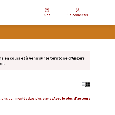
Aide
Se connecter
Leaflet
|
©
OpenStreetMap
contributors
e des points de carte. L'élément peut être utilisé avec un lecteur
 en cours et à venir sur le territoire d’Angers
on.
s plus commentées
Les plus suivies
Avec le plus d'auteurs