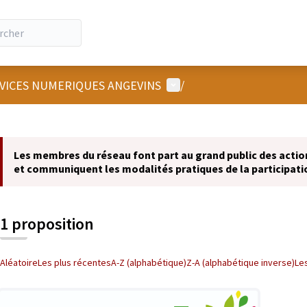
Menu utilisateur
RVICES NUMERIQUES ANGEVINS
/
 la carte
 suivant est une carte qui présente les éléments de cette page comm
Les membres du réseau font part au grand public des actions
et communiquent les modalités pratiques de la participati
1 proposition
Aléatoire
Les plus récentes
A-Z (alphabétique)
Z-A (alphabétique inverse)
Le