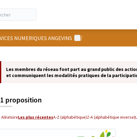
Menu utilisateur
RVICES NUMERIQUES ANGEVINS
/
 la carte
 suivant est une carte qui présente les éléments de cette page comm
Les membres du réseau font part au grand public des actions
et communiquent les modalités pratiques de la participati
1 proposition
Aléatoire
Les plus récentes
A-Z (alphabétique)
Z-A (alphabétique inverse)