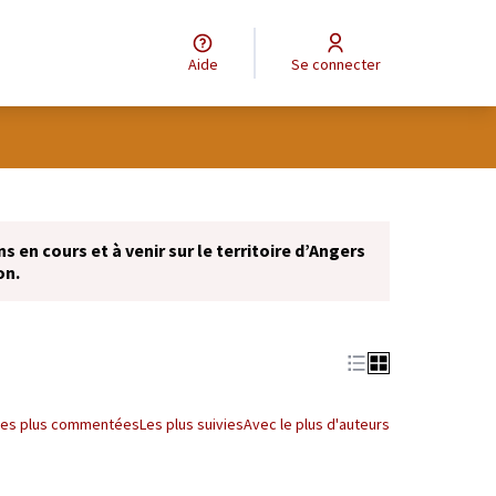
Aide
Se connecter
Leaflet
|
©
OpenStreetMap
contributors
e des points de carte. L'élément peut être utilisé avec un lecteur
 en cours et à venir sur le territoire d’Angers
on.
Les plus commentées
Les plus suivies
Avec le plus d'auteurs