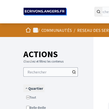
Panneau de gestion des cookies
Accueil
Menu principal
/
COMMUNAUTÉS
/
RESEAU DES SE
Passer
L'élément
+
−
ACTIONS
Cherchez et filtrez les contenus
Quartier
Tout
Belle-Beille