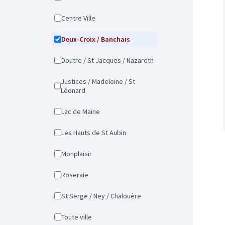
Centre Ville
Deux-Croix / Banchais
Doutre / St Jacques / Nazareth
Justices / Madeleine / St
Léonard
Lac de Maine
Les Hauts de St Aubin
Monplaisir
Roseraie
St Serge / Ney / Chalouère
Toute ville