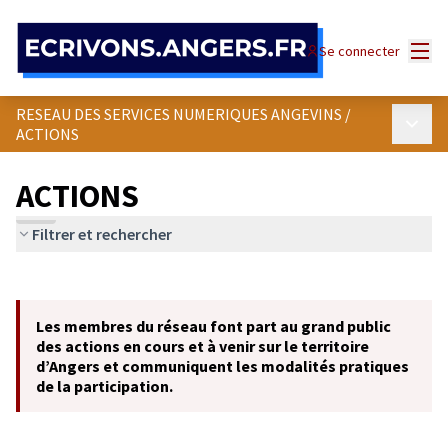
Panneau de gestion des cookies
Menu
Se connecter
RESEAU DES SERVICES NUMERIQUES ANGEVINS
/
Menu p
ACTIONS
ACTIONS
Filtrer et rechercher
Passer la carte
Leaflet
|
©
OpenStreetMap
contributors
L'élément suivant est une carte qui présente les éléments de cet
+
Les membres du réseau font part au grand public
−
des actions en cours et à venir sur le territoire
d’Angers et communiquent les modalités pratiques
de la participation.