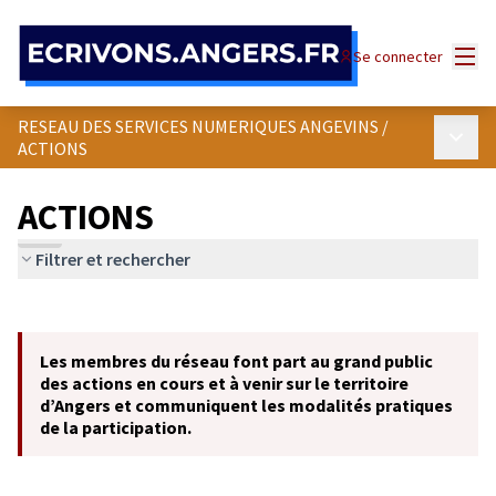
Panneau de gestion des cookies
Menu
Se connecter
RESEAU DES SERVICES NUMERIQUES ANGEVINS
/
Menu p
ACTIONS
ACTIONS
Filtrer et rechercher
Passer la carte
Leaflet
|
©
OpenStreetMap
contributors
L'élément suivant est une carte qui présente les éléments de cet
+
Les membres du réseau font part au grand public
−
des actions en cours et à venir sur le territoire
d’Angers et communiquent les modalités pratiques
de la participation.