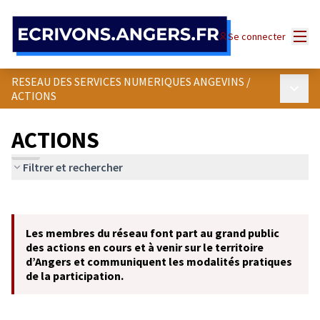
Panneau de gestion des cookies
Menu
Se connecter
RESEAU DES SERVICES NUMERIQUES ANGEVINS
/
Menu p
ACTIONS
ACTIONS
Filtrer et rechercher
Passer la carte
Leaflet
|
©
OpenStreetMap
contributors
L'élément suivant est une carte qui présente les éléments de cet
+
Les membres du réseau font part au grand public
−
des actions en cours et à venir sur le territoire
d’Angers et communiquent les modalités pratiques
de la participation.