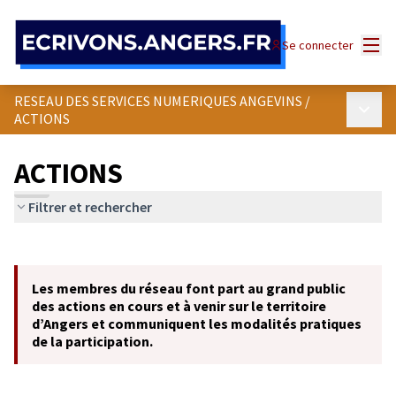
Panneau de gestion des cookies
Menu
Se connecter
RESEAU DES SERVICES NUMERIQUES ANGEVINS
/
Menu p
ACTIONS
ACTIONS
Filtrer et rechercher
Passer la carte
Leaflet
|
©
OpenStreetMap
contributors
L'élément suivant est une carte qui présente les éléments de cet
+
Les membres du réseau font part au grand public
−
des actions en cours et à venir sur le territoire
d’Angers et communiquent les modalités pratiques
de la participation.