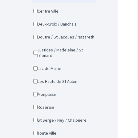
Centre Ville
Deux-Croix / Banchais
Doutre / St Jacques / Nazareth
Justices / Madeleine / St
Léonard
Lac de Maine
Les Hauts de St Aubin
Monplaisir
Roseraie
St Serge / Ney / Chalouère
Toute ville