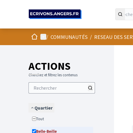
Panneau de gestion des cookies
Accueil
Menu principal
/
COMMUNAUTÉS
/
RESEAU DES SE
Passer
L'élément
+
−
ACTIONS
Cherchez et filtrez les contenus
Quartier
Tout
Belle-Beille