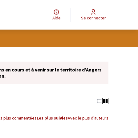
Aide
Se connecter
Leaflet
|
©
OpenStreetMap
contributors
e des points de carte. L'élément peut être utilisé avec un lecteur
 en cours et à venir sur le territoire d’Angers
on.
es plus commentées
Les plus suivies
Avec le plus d'auteurs