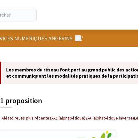
Menu utilisateur
RVICES NUMERIQUES ANGEVINS
/
 la carte
 suivant est une carte qui présente les éléments de cette page comm
Les membres du réseau font part au grand public des actions
et communiquent les modalités pratiques de la participati
1 proposition
Aléatoire
Les plus récentes
A-Z (alphabétique)
Z-A (alphabétique inverse)
L