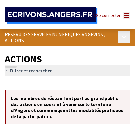
Panneau de gestion des cookies
Menu
Se connecter
RESEAU DES SERVICES NUMERIQUES ANGEVINS
/
Menu p
ACTIONS
ACTIONS
Filtrer et rechercher
Passer la carte
Leaflet
|
©
OpenStreetMap
contributors
L'élément suivant est une carte qui présente les éléments de cet
+
Les membres du réseau font part au grand public
−
des actions en cours et à venir sur le territoire
d’Angers et communiquent les modalités pratiques
de la participation.