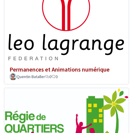
Permanences et Animations numérique
Quentin Bataller
0
0