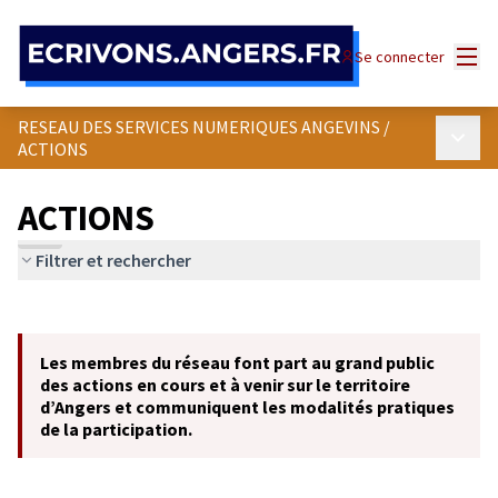
Panneau de gestion des cookies
Menu
Se connecter
RESEAU DES SERVICES NUMERIQUES ANGEVINS
/
Menu p
ACTIONS
ACTIONS
Filtrer et rechercher
Passer la carte
Leaflet
|
©
OpenStreetMap
contributors
L'élément suivant est une carte qui présente les éléments de cet
+
Les membres du réseau font part au grand public
−
des actions en cours et à venir sur le territoire
d’Angers et communiquent les modalités pratiques
de la participation.