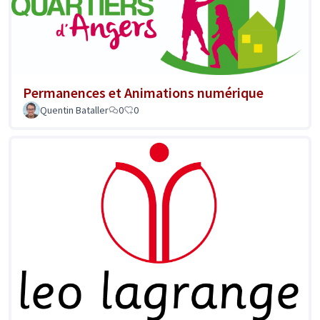
Permanences et Animations numérique
Quentin Bataller
0
0