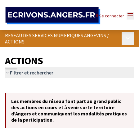
Panneau de gestion des cookies
Menu
Se connecter
RESEAU DES SERVICES NUMERIQUES ANGEVINS
/
Menu p
ACTIONS
ACTIONS
Filtrer et rechercher
Passer la carte
Leaflet
|
©
OpenStreetMap
contributors
L'élément suivant est une carte qui présente les éléments de cet
+
Les membres du réseau font part au grand public
−
des actions en cours et à venir sur le territoire
d’Angers et communiquent les modalités pratiques
de la participation.