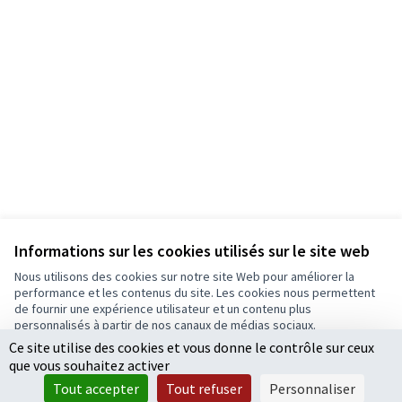
Informations sur les cookies utilisés sur le site web
Nous utilisons des cookies sur notre site Web pour améliorer la
Conditions d'utilisation
performance et les contenus du site. Les cookies nous permettent
Paramètres des cookies
de fournir une expérience utilisateur et un contenu plus
Ecrivons Angers sur X
Ecrivons Angers sur Facebook
personnalisés à partir de nos canaux de médias sociaux.
(Lien externe)
(Lien externe)
Ce site utilise des cookies et vous donne le contrôle sur ceux
Tout accepter
que vous souhaitez activer
Accepter seulement les cookies essentiels
Tout accepter
Tout refuser
Personnaliser
Licence Cre
(Lien extern