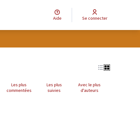
Aide
Se connecter
Leaflet
|
©
OpenStreetMap
contributors
e des points de carte. L'élément peut être utilisé avec un lecteur
Les plus
Les plus
Avec le plus
commentées
suivies
d'auteurs