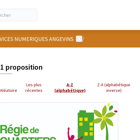
Menu utilisateur
RVICES NUMERIQUES ANGEVINS
/
 la carte
 suivant est une carte qui présente les éléments de cette page comm
1 proposition
Les plus
A-Z
Z-A (alphabétique
Aléatoire
récentes
(alphabétique)
inverse)