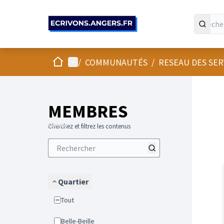
Panneau de gestion des cookies
Accueil
Menu principal
/
COMMUNAUTÉS
/
RESEAU DES SE
Passer
L'élément
+
−
MEMBRES
Cherchez et filtrez les contenus
Quartier
Tout
Belle-Beille