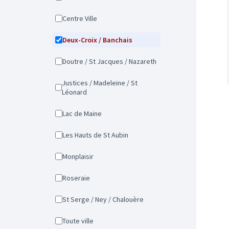
Centre Ville
Deux-Croix / Banchais
Doutre / St Jacques / Nazareth
Justices / Madeleine / St
Léonard
Lac de Maine
Les Hauts de St Aubin
Monplaisir
Roseraie
St Serge / Ney / Chalouère
Toute ville