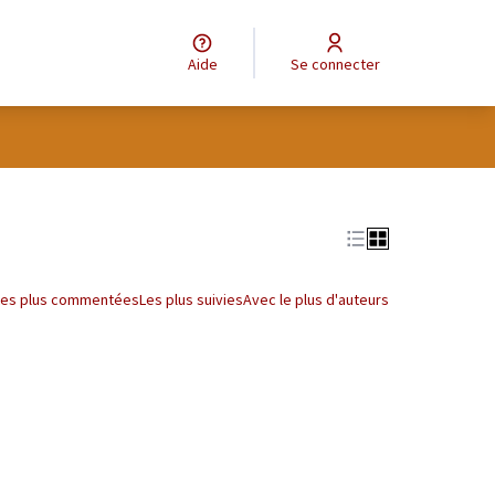
Aide
Se connecter
Leaflet
|
©
OpenStreetMap
contributors
e des points de carte. L'élément peut être utilisé avec un lecteur
Les plus commentées
Les plus suivies
Avec le plus d'auteurs