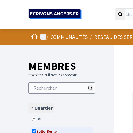
Panneau de gestion des cookies
Accueil
Menu principal
/
COMMUNAUTÉS
/
RESEAU DES SE
Passer
L'élément
+
−
MEMBRES
Cherchez et filtrez les contenus
Quartier
Tout
Belle-Beille