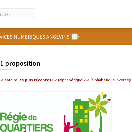
Menu utilisateur
RVICES NUMERIQUES ANGEVINS
/
 la carte
 suivant est une carte qui présente les éléments de cette page comm
1 proposition
Aléatoire
Les plus récentes
A-Z (alphabétique)
Z-A (alphabétique inverse)