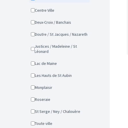
Centre Ville
Deux-Croix / Banchais
Doutre / St Jacques / Nazareth
Justices / Madeleine / St
Léonard
Lac de Maine
Les Hauts de St Aubin
Monplaisir
Roseraie
St Serge / Ney / Chalouère
Toute ville