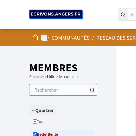
Panneau de gestion des cookies
Accueil
Menu principal
/
COMMUNAUTÉS
/
RESEAU DES SE
Passer
L'élément
+
−
MEMBRES
Cherchez et filtrez les contenus
Quartier
Tout
Belle-Beille