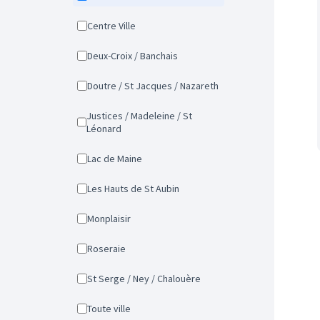
Centre Ville
Deux-Croix / Banchais
Doutre / St Jacques / Nazareth
Justices / Madeleine / St
Léonard
Lac de Maine
Les Hauts de St Aubin
Monplaisir
Roseraie
St Serge / Ney / Chalouère
Toute ville