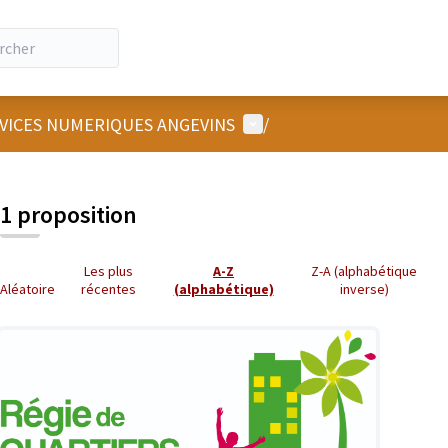
Menu utilisateur
RVICES NUMERIQUES ANGEVINS
/
 la carte
 suivant est une carte qui présente les éléments de cette page comm
1 proposition
Les plus
A-Z
Z-A (alphabétique
Aléatoire
récentes
(alphabétique)
inverse)