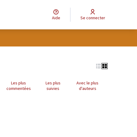
Aide
Se connecter
Leaflet
|
©
OpenStreetMap
contributors
e des points de carte. L'élément peut être utilisé avec un lecteur
Les plus
Les plus
Avec le plus
commentées
suivies
d'auteurs