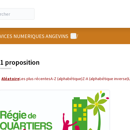
Menu utilisateur
RVICES NUMERIQUES ANGEVINS
/
 la carte
 suivant est une carte qui présente les éléments de cette page comm
1 proposition
Aléatoire
Les plus récentes
A-Z (alphabétique)
Z-A (alphabétique inverse)