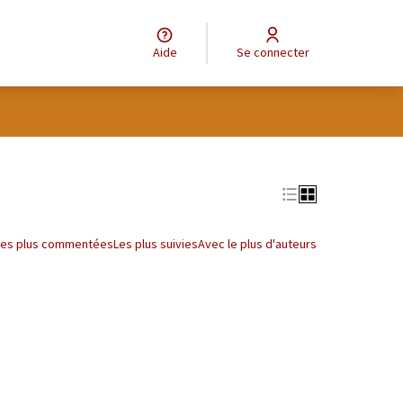
Aide
Se connecter
Leaflet
|
©
OpenStreetMap
contributors
e des points de carte. L'élément peut être utilisé avec un lecteur
Les plus commentées
Les plus suivies
Avec le plus d'auteurs