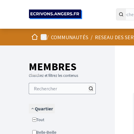
Panneau de gestion des cookies
Accueil
Menu principal
/
COMMUNAUTÉS
/
RESEAU DES SE
Passer
L'élément
+
−
MEMBRES
Cherchez et filtrez les contenus
Quartier
Tout
Belle-Beille