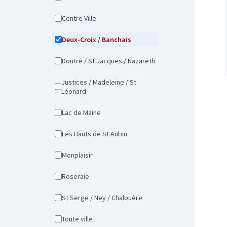
Centre Ville
Deux-Croix / Banchais
Doutre / St Jacques / Nazareth
Justices / Madeleine / St
Léonard
Lac de Maine
Les Hauts de St Aubin
Monplaisir
Roseraie
St Serge / Ney / Chalouère
Toute ville