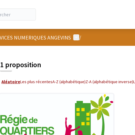
Menu utilisateur
RVICES NUMERIQUES ANGEVINS
/
 la carte
 suivant est une carte qui présente les éléments de cette page comm
1 proposition
Aléatoire
Les plus récentes
A-Z (alphabétique)
Z-A (alphabétique inverse)