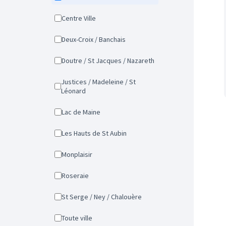
Centre Ville
Deux-Croix / Banchais
Doutre / St Jacques / Nazareth
Justices / Madeleine / St
Léonard
Lac de Maine
Les Hauts de St Aubin
Monplaisir
Roseraie
St Serge / Ney / Chalouère
Toute ville