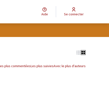
Aide
Se connecter
Leaflet
|
©
OpenStreetMap
contributors
e des points de carte. L'élément peut être utilisé avec un lecteur
Les plus commentées
Les plus suivies
Avec le plus d'auteurs