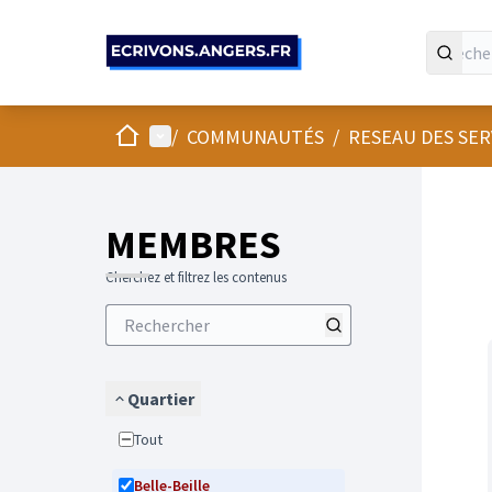
Panneau de gestion des cookies
Accueil
Menu principal
/
COMMUNAUTÉS
/
RESEAU DES SE
Passer
L'élément
+
−
MEMBRES
Cherchez et filtrez les contenus
Quartier
Tout
Belle-Beille