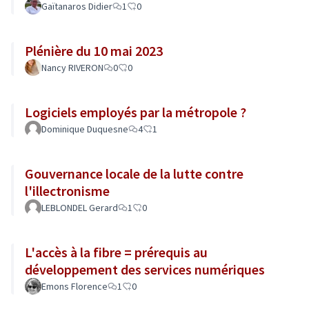
Gaïtanaros Didier
1
0
Plénière du 10 mai 2023
Nancy RIVERON
0
0
Logiciels employés par la métropole ?
Dominique Duquesne
4
1
Gouvernance locale de la lutte contre
l'illectronisme
LEBLONDEL Gerard
1
0
L'accès à la fibre = prérequis au
développement des services numériques
Emons Florence
1
0