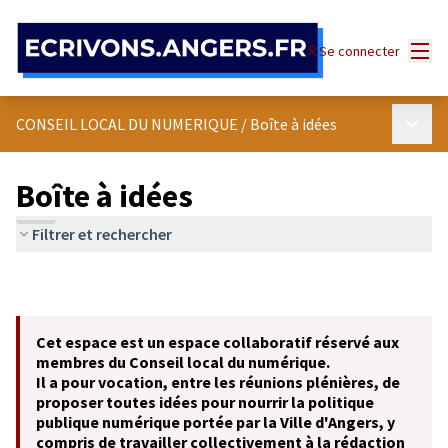
Panneau de gestion des cookies
Menu
Se connecter
Menu p
CONSEIL LOCAL DU NUMERIQUE
/
Boîte à idées
Boîte à idées
Filtrer et rechercher
Cet espace est un espace collaboratif réservé aux
membres du Conseil local du numérique.
Il a pour vocation, entre les réunions plénières, de
proposer toutes idées pour nourrir la politique
publique numérique portée par la Ville d'Angers, y
compris de travailler collectivement à la rédaction