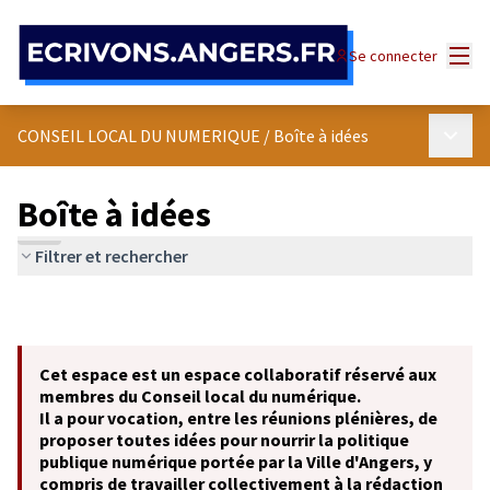
Panneau de gestion des cookies
Menu
Se connecter
Menu p
CONSEIL LOCAL DU NUMERIQUE
/
Boîte à idées
Boîte à idées
Filtrer et rechercher
Cet espace est un espace collaboratif réservé aux
membres du Conseil local du numérique.
Il a pour vocation, entre les réunions plénières, de
proposer toutes idées pour nourrir la politique
publique numérique portée par la Ville d'Angers, y
compris de travailler collectivement à la rédaction