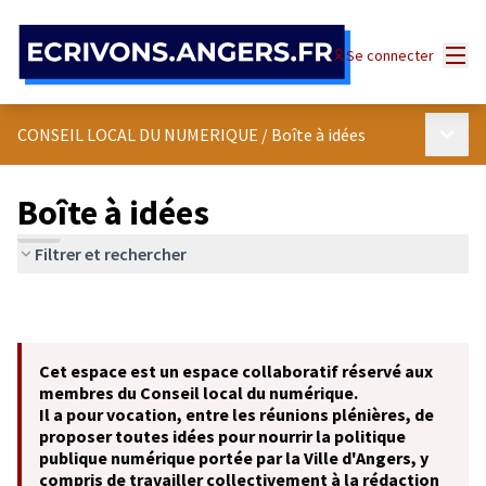
Panneau de gestion des cookies
Menu
Se connecter
Menu p
CONSEIL LOCAL DU NUMERIQUE
/
Boîte à idées
Boîte à idées
Filtrer et rechercher
Cet espace est un espace collaboratif réservé aux
membres du Conseil local du numérique.
Il a pour vocation, entre les réunions plénières, de
proposer toutes idées pour nourrir la politique
publique numérique portée par la Ville d'Angers, y
compris de travailler collectivement à la rédaction