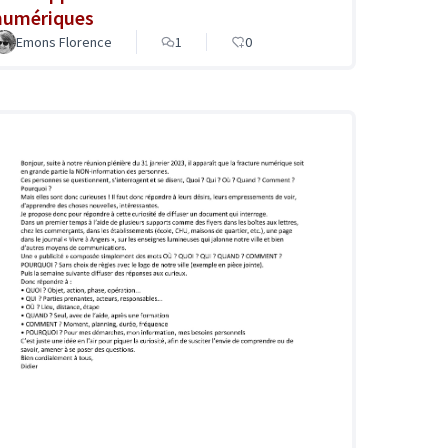
numériques
Emons Florence
1
0