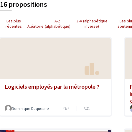
16 propositions
Les plus
A-Z
Z-A (alphabétique
Les pl
récentes
Aléatoire
(alphabétique)
inverse)
souten
Logiciels employés par la métropole ?
Dominique Duquesne
4
1