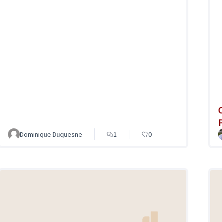
Dominique Duquesne
1
0