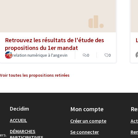
Retrouvez les résultats de l'étude des
L
propositions du 1er mandat
relation numérique à l'angevin
0
0
Voir toutes les propositions retirées
Decidim
Mon compte
Re
ACCUEIL
Créer un compte
Act
DÉMARCHES
Se connecter
Re
ers.
PARTICIPATIVES