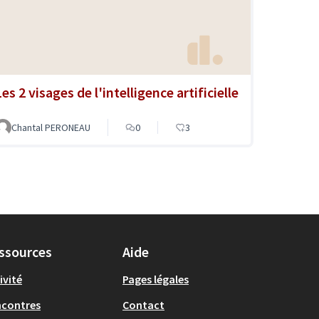
es 2 visages de l'intelligence artificielle
Chantal PERONEAU
0
3
ssources
Aide
ivité
Pages légales
ncontres
Contact