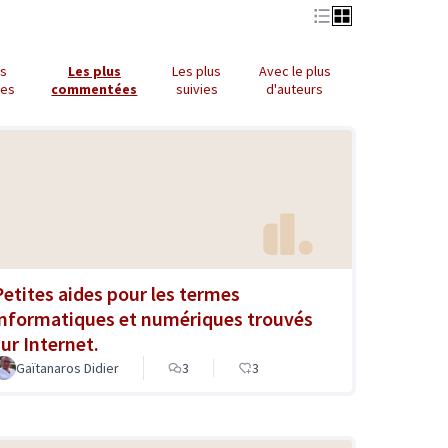
us
Les plus
Les plus
Avec le plus
ues
commentées
suivies
d'auteurs
Petites aides pour les termes
informatiques et numériques trouvés
sur Internet.
Gaïtanaros Didier
3
3