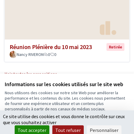
Réunion Plénière du 10 mai 2023
Retirée
Nancy RIVERON
0
0
Voir toutes les propositions
Informations sur les cookies utilisés sur le site web
Nous utilisons des cookies sur notre site Web pour améliorer la
Conditions d'utilisation
performance et les contenus du site. Les cookies nous permettent
Paramètres des cookies
de fournir une expérience utilisateur et un contenu plus
Ecrivons Angers sur X
Ecrivons Angers sur Facebook
personnalisés à partir de nos canaux de médias sociaux.
(Lien externe)
(Lien externe)
Ce site utilise des cookies et vous donne le contrôle sur ceux
Tout accepter
que vous souhaitez activer
Accepter seulement les cookies essentiels
Tout accepter
Tout refuser
Personnaliser
Licence Cre
(Lien extern