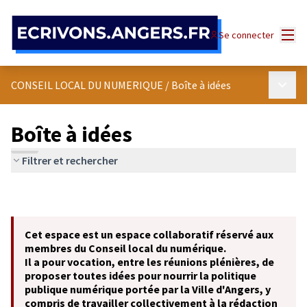
Panneau de gestion des cookies
Menu
Se connecter
Menu p
CONSEIL LOCAL DU NUMERIQUE
/
Boîte à idées
Boîte à idées
Filtrer et rechercher
Cet espace est un espace collaboratif réservé aux
membres du Conseil local du numérique.
Il a pour vocation, entre les réunions plénières, de
proposer toutes idées pour nourrir la politique
publique numérique portée par la Ville d'Angers, y
compris de travailler collectivement à la rédaction