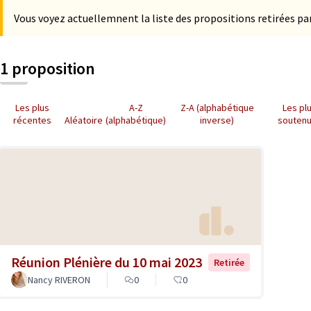
Vous voyez actuellemnent la liste des propositions retirées par
1 proposition
Les plus
A-Z
Z-A (alphabétique
Les pl
récentes
Aléatoire
(alphabétique)
inverse)
souten
Réunion Plénière du 10 mai 2023
Retirée
Nancy RIVERON
0
0